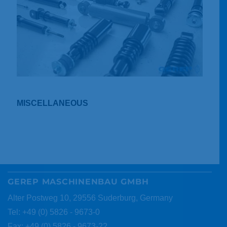
MISCELLANEOUS
GEREP MASCHINENBAU GMBH
Alter Postweg 10, 29556 Suderburg, Germany
Tel: +49 (0) 5826 - 9673-0
Fax: +49 (0) 5826 - 9673-22