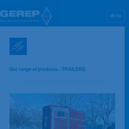
MENU
GEREP Maschinenbau GmbH
Our range of products - TRAILERS