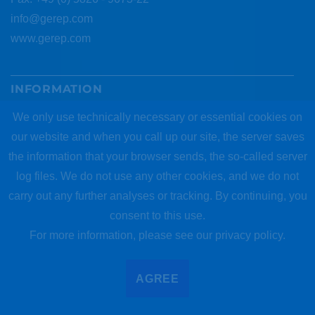
info@gerep.com
www.gerep.com
INFORMATION
LEGAL NOTICE
We only use technically necessary or essential cookies on
PRIVACY POLICY
our website and when you call up our site, the server saves
the information that your browser sends, the so-called server
log files. We do not use any other cookies, and we do not
SEARCH ENGINE
carry out any further analyses or tracking. By continuing, you
Search
SE
consent to this use.
for:
For more information, please see our privacy policy.
Copyright © 2026 GEREP Maschinenbau GmbH | Last
AGREE
update: 2026-05-27