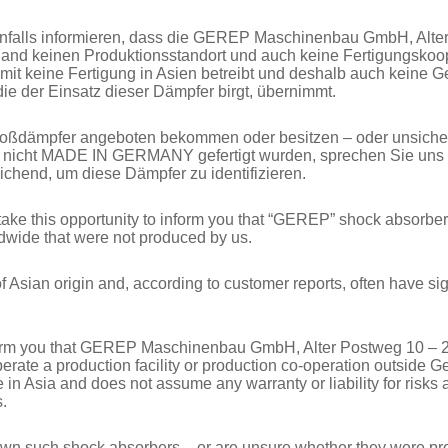
positive characteristics all the way to the end of the vehicle’
nfalls informieren, dass die GEREP Maschinenbau GmbH, Alte
land keinen Produktionsstandort und auch keine Fertigungskoo
We supply the appropriate shock absorbers for every type
mit keine Fertigung in Asien betreibt und deshalb auch keine 
large agricultural vehicles, semi-trailer trucks and construc
die der Einsatz dieser Dämpfer birgt, übernimmt.
types of lorries and trailers. That’s how even workhorses
Stoßdämpfer angeboten bekommen oder besitzen – oder unsicher
economical.
e nicht MADE IN GERMANY gefertigt wurden, sprechen Sie uns g
ichend, um diese Dämpfer zu identifizieren.
take this opportunity to inform you that “GEREP” shock absorber
dwide that were not produced by us.
Asian origin and, according to customer reports, often have sign
form you that GEREP Maschinenbau GmbH, Alter Postweg 10 – 
rate a production facility or production co-operation outside 
TRUCKS
BUSES
AGRICULTURE
TR
in Asia and does not assume any warranty or liability for risks 
.
r own such shock absorbers – or are unsure whether they were