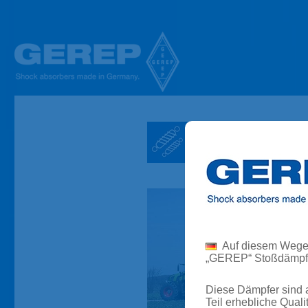
Stoßdämpfer Shock absorbers made in Germany
GEREP Maschinenbau GmbH
Our range of 
Auf diesem Wege m
„GEREP“ Stoßdämpfer 
Diese Dämpfer sind 
Teil erhebliche Qual