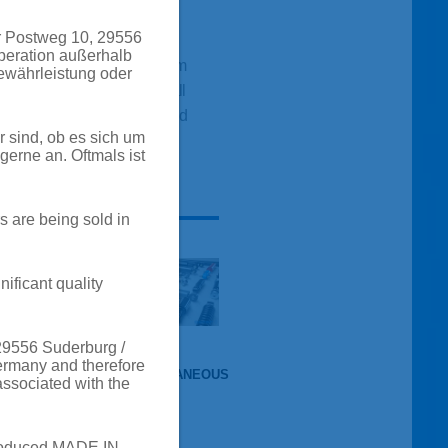
s life can do that.
r Postweg 10, 29556
peration außerhalb
 of commercial vehicle – from
Gewährleistung oder
tion vehicles all the way to all
 become comfortable, safe and
 sind, ob es sich um
erne an. Oftmals ist
s are being sold in
ificant quality
29556 Suderburg /
Germany and therefore
AILERS
MISCELLANEOUS
associated with the
 produced MADE IN