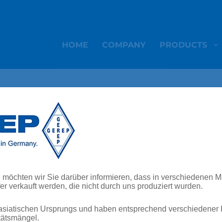
HOME
COMPANY
PRODUCTS
products - AGRICULTURE
Safely reaching our goal with maximum loads
These days, lorries, construction machines, agricultural 
öchten wir Sie darüber informieren, dass in verschiedenen M
vehicles are designed for top performance. GEREP hydraul
verkauft werden, die nicht durch uns produziert wurden.
these positive vehicle characteristics safely on the road. With
situations and if there is rain, snow or ice: kilometre for kilo
asiatischen Ursprungs und haben entsprechend verschiedener
demanded, with steady performance. Only durable shock 
itätsmängel.