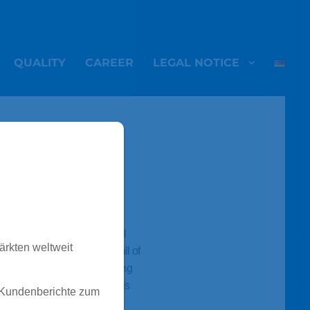
QUALITY
CAREER
LEGAL NOTICE
vehicles and other commercial
ärkten weltweit
ic shock absorbers bring all of
 full loads, in difficult driving
metre, the highest reliability is
 Kundenberichte zum
absorbers which prove their