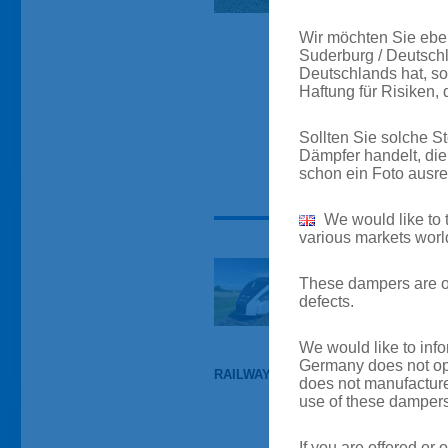
Wir möchten Sie ebe
Suderburg / Deutsch
Deutschlands hat, so
Haftung für Risiken, 
Sollten Sie solche 
Dämpfer handelt, di
schon ein Foto ausre
We would like to 
various markets worl
These dampers are of 
defects.
We would like to in
Germany does not ope
RAILWAY
TRAMS
does not manufacture 
use of these dampers
If you are offered o