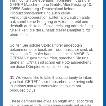
Wir möchten Sie ebenfalls informieren, dass die
GEREP Maschinenbau GmbH, Alter Postweg 10,
29556 Suderburg / Deutschland keinen
Produktionsstandort und auch keine
Fertigungskooperation außerhalb Deutschlands
hat, somit keine Fertigung in Asien betreibt und
deshalb auch keine Gewährleistung oder Haftung
für Risiken, die der Einsatz dieser Dämpfer birgt,
übernimmt.
Sollten Sie solche Stoßdämpfer angeboten
bekommen oder besitzen – oder unsicher sind, ob
es sich um Dämpfer handelt, die nicht MADE IN
GERMANY gefertigt wurden, sprechen Sie uns
gerne an. Oftmals ist schon ein Foto ausreichend,
um diese Dämpfer zu identifizieren.
We would like to take this opportunity to inform
you that „GEREP“ shock absorbers are being sold
EISENBAHN
in various markets worldwide that were not
produced by us.
These dampers are of Asian origin and, according
to customer reports, often have significant quality