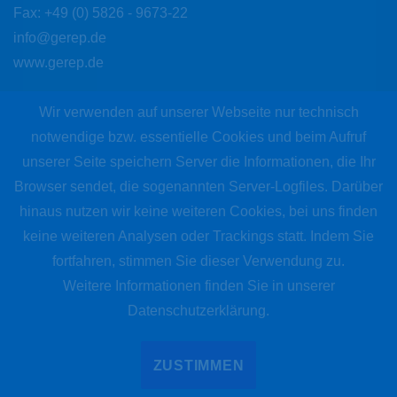
Fax: +49 (0) 5826 - 9673-22
info@gerep.de
www.gerep.de
Wir verwenden auf unserer Webseite nur technisch
INFORMATIONEN
notwendige bzw. essentielle Cookies und beim Aufruf
IMPRESSUM
unserer Seite speichern Server die Informationen, die Ihr
DATENSCHUTZERKLÄRUNG
Browser sendet, die sogenannten Server-Logfiles. Darüber
hinaus nutzen wir keine weiteren Cookies, bei uns finden
keine weiteren Analysen oder Trackings statt. Indem Sie
SUCHMASCHINE
fortfahren, stimmen Sie dieser Verwendung zu.
Suchen
SU
Weitere Informationen finden Sie in unserer
nach:
Datenschutzerklärung.
Copyright © 2026 GEREP Maschinenbau GmbH |
ZUSTIMMEN
Zuletzt aktualisiert: 27.05.2026