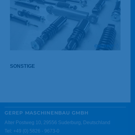
SONSTIGE
GEREP MASCHINENBAU GMBH
Alter Postweg 10, 29556 Suderburg, Deutschland
Tel: +49 (0) 5826 - 9673-0