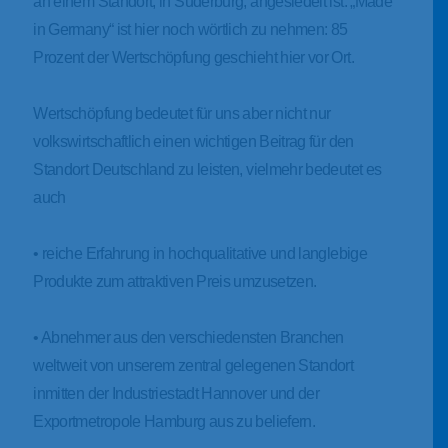
an einem Standort, in Suderburg, angesiedelt ist. „Made
in Germany“ ist hier noch wörtlich zu nehmen: 85
Prozent der Wertschöpfung geschieht hier vor Ort.
Wertschöpfung bedeutet für uns aber nicht nur
volkswirtschaftlich einen wichtigen Beitrag für den
Standort Deutschland zu leisten, vielmehr bedeutet es
auch
• reiche Erfahrung in hochqualitative und langlebige
Produkte zum attraktiven Preis umzusetzen.
• Abnehmer aus den verschiedensten Branchen
weltweit von unserem zentral gelegenen Standort
inmitten der Industriestadt Hannover und der
Exportmetropole Hamburg aus zu beliefern.