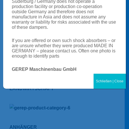
Suderburg / Germany does not operate a
production facility or production co-operation
LKW
outside Germany and therefore does not
manufacture in Asia and does not assume any
warranty or liability for risks associated with the use
of these dampers.
If you are offered or own such shock absorbers – or
are unsure whether they were produced MADE IN
BUS
GERMANY – please contact us. Often one photo is
enough to identify parts
GEREP Maschinenbau GmbH
Schließen | Close
LANDWIRTSCHAFT
ANHÄNGER