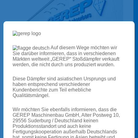
Auf diesem Wege möchten wir
Sie darüber informieren, dass in verschiedenen
Märkten weltweit „GEREP“ Stoßdämpfer verkauft
werden, die nicht durch uns produziert wurden.
Wir produzieren Stoßdämpfer für die Erstausrüstung und
Diese Dämpfer sind asiatischen Ursprungs und
Nachrüstung von Fahrzeugen aller Art. Ein eingespieltes
haben entsprechend verschiedener
Kundenberichte zum Teil erhebliche
und hoch spezialisiertes Team von über 80 Mitarbeitern,
Qualitätsmängel.
Flexibilität in der Umsetzung von Kundenanforderungen
und nicht zuletzt unsere langjährige Erfahrung haben
Wir möchten Sie ebenfalls informieren, dass die
GEREP Maschinenbau GmbH, Alter Postweg 10,
GEREP zu einem erfolgreichen und zukunftsorientierten
29556 Suderburg / Deutschland keinen
Unternehmen gemacht.
Produktionsstandort und auch keine
Fertigungskooperation außerhalb Deutschlands
hat, somit keine Fertigung in Asien betreibt und