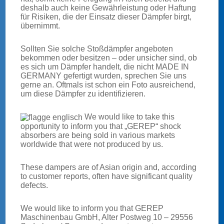
Wir laden Sie ein, uns jetzt kennen zu lernen.
deshalb auch keine Gewährleistung oder Haftung
für Risiken, die der Einsatz dieser Dämpfer birgt,
übernimmt.
Sollten Sie solche Stoßdämpfer angeboten
bekommen oder besitzen – oder unsicher sind, ob
es sich um Dämpfer handelt, die nicht MADE IN
GERMANY gefertigt wurden, sprechen Sie uns
gerne an. Oftmals ist schon ein Foto ausreichend,
um diese Dämpfer zu identifizieren.
EISENBAHN
We would like to take this
opportunity to inform you that „GEREP“ shock
absorbers are being sold in various markets
worldwide that were not produced by us.
These dampers are of Asian origin and, according
to customer reports, often have significant quality
STRASSENBAHN
defects.
We would like to inform you that GEREP
Maschinenbau GmbH, Alter Postweg 10 – 29556